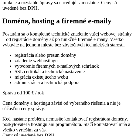
funkcie a rozsiahle úpravy sa naceňujú samostatne. Ceny sú
uvedené bez DPH.
Doména, hosting a firemné e-maily
Postarám sa o kompletné technické zriadenie vašej webovej stránky
– od registrácie domény až po funkčné firemné e-maily. Všetko
vybavíte na jednom mieste bez zbytočných technických starostí.
registrácia alebo presun domény
zriadenie webhostingu
vytvorenie firemných e-mailových schránok
SSL certifikát a technické nastavenie
migrácia existujúceho webu
administrácia a technická podpora
Správa od 100 € / rok
Cena domény a hostingu závisí od vybraného riešenia a nie je
súčasťou ceny správy.
Keď nastane problém, nemusíte kontaktovať registrátora domény,
poskytovateľa hostingu ani programátora. Stačí kontaktovať mňa a
všetko vyriešim za vás.
Ceny sú uvedené bez DPH.