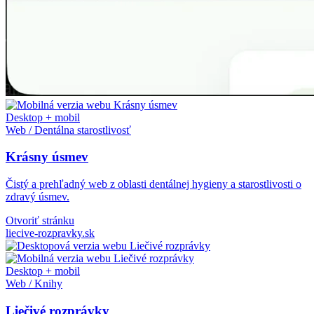
Desktop + mobil
Web / Dentálna starostlivosť
Krásny úsmev
Čistý a prehľadný web z oblasti dentálnej hygieny a starostlivosti o
zdravý úsmev.
Otvoriť stránku
liecive-rozpravky.sk
Desktop + mobil
Web / Knihy
Liečivé rozprávky