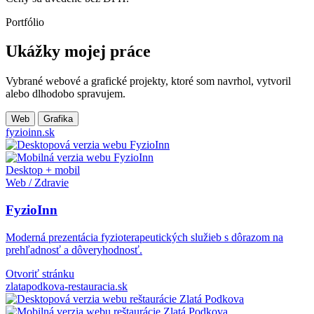
Portfólio
Ukážky mojej práce
Vybrané webové a grafické projekty, ktoré som navrhol, vytvoril
alebo dlhodobo spravujem.
Web
Grafika
fyzioinn.sk
Desktop + mobil
Web / Zdravie
FyzioInn
Moderná prezentácia fyzioterapeutických služieb s dôrazom na
prehľadnosť a dôveryhodnosť.
Otvoriť stránku
zlatapodkova-restauracia.sk