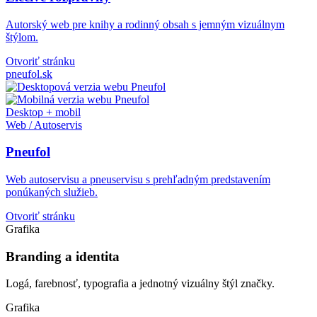
Autorský web pre knihy a rodinný obsah s jemným vizuálnym
štýlom.
Otvoriť stránku
pneufol.sk
Desktop + mobil
Web / Autoservis
Pneufol
Web autoservisu a pneuservisu s prehľadným predstavením
ponúkaných služieb.
Otvoriť stránku
Grafika
Branding a identita
Logá, farebnosť, typografia a jednotný vizuálny štýl značky.
Grafika