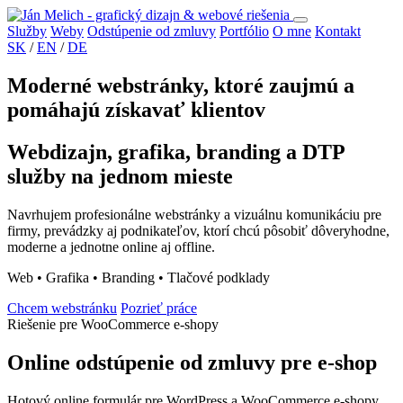
Služby
Weby
Odstúpenie od zmluvy
Portfólio
O mne
Kontakt
SK
/
EN
/
DE
Moderné webstránky, ktoré zaujmú a
pomáhajú získavať klientov
Webdizajn, grafika, branding a DTP
služby na jednom mieste
Navrhujem profesionálne webstránky a vizuálnu komunikáciu pre
firmy, prevádzky aj podnikateľov, ktorí chcú pôsobiť dôveryhodne,
moderne a jednotne online aj offline.
Web • Grafika • Branding • Tlačové podklady
Chcem webstránku
Pozrieť práce
Riešenie pre WooCommerce e-shopy
Online odstúpenie od zmluvy pre e-shop
Hotový online formulár pre WordPress a WooCommerce e-shopy.