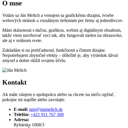
O mne
Volám sa Ján Melich a venujem sa grafickému dizajnu, tvorbe
webových stránok a vizuálnym riešeniam pre firmy aj jednotlivcov.
Mám skúsenosti s tlačou, grafikou, webmi aj digitálnym obsahom,
takže viem navrhovať veci tak, aby fungovali nielen na obrazovke,
ale aj v reálnom svete.
Zakladám si na prehľadnosti, funkčnosti a čistom dizajne.
Nepotrebujem zbytočné efekty – dôležité je, aby výsledok dával
zmysel a dobre slúžil svojmu účelu.
Kontakt
Ak máte záujem o spoluprácu alebo sa chcete na niečo opýtať,
pokojne mi napíšte alebo zavolajte.
E-mail:
iam@janmelich.sk
Telefón:
+421 911 767 308
Adresa:
Rybárska 1068/3