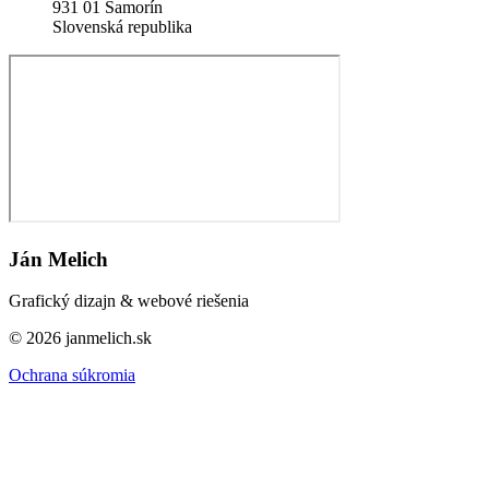
931 01 Šamorín
Slovenská republika
Ján Melich
Grafický dizajn & webové riešenia
©
2026
janmelich.sk
Ochrana súkromia